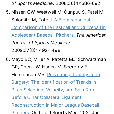
of Sports Medicine
. 2008;36(4):686-692.
Nissen CW, Westwell M, Õunpuu S, Patel M,
Solomito M, Tate J.
A Biomechanical
Comparison of the Fastball and Curveball in
Adolescent Baseball Pitchers.
The American
Journal of Sports Medicine
.
2009;37(8):1492-1498.
Mayo BC, Miller A, Patetta MJ, Schwarzman
GR, Chen JW, Haden M, Secretov E,
Hutchinson MR.
Preventing Tommy John
Surgery: The Identification of Trends in
Pitch Selection, Velocity, and Spin Rate
Before Ulnar Collateral Ligament
Reconstruction in Major League Baseball
Pitchers
. Orthop J Sports Med. 2021 Jun