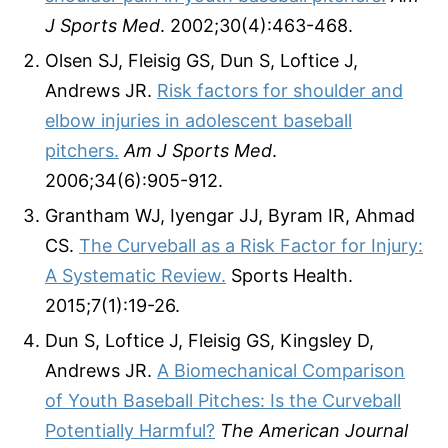
J Sports Med
. 2002;30(4):463-468.
Olsen SJ, Fleisig GS, Dun S, Loftice J,
Andrews JR.
Risk factors for shoulder and
elbow injuries in adolescent baseball
pitchers.
Am J Sports Med
.
2006;34(6):905-912.
Grantham WJ, Iyengar JJ, Byram IR, Ahmad
CS.
The Curveball as a Risk Factor for Injury:
A Systematic Review.
Sports Health.
2015;7(1):19-26.
Dun S, Loftice J, Fleisig GS, Kingsley D,
Andrews JR.
A Biomechanical Comparison
of Youth Baseball Pitches: Is the Curveball
Potentially Harmful?
The American Journal