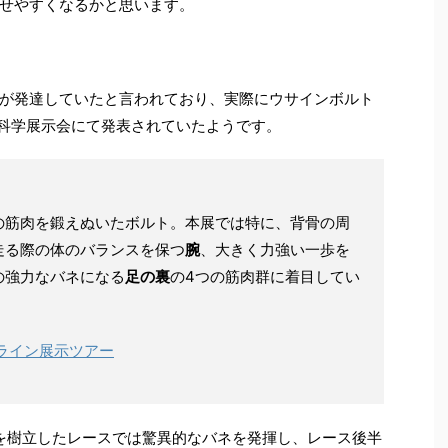
せやすくなるかと思います。
が発達していたと言われており、実際にウサインボルト
る科学展示会にて発表されていたようです。
の筋肉を鍛えぬいたボルト。本展では特に、背骨の周
走る際の体のバランスを保つ
腕
、大きく力強い一歩を
の強力なバネになる
足の裏
の4つの筋肉群に着目してい
ライン展示ツアー
録を樹立したレースでは驚異的なバネを発揮し、レース後半