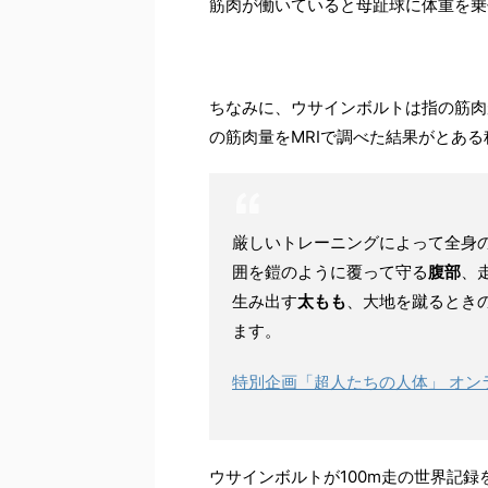
筋肉が働いていると母趾球に体重を乗
ちなみに、ウサインボルトは指の筋肉
の筋肉量をMRIで調べた結果がとあ
厳しいトレーニングによって全身
囲を鎧のように覆って守る
腹部
、
生み出す
太もも
、大地を蹴るとき
ます。
特別企画「超人たちの人体」 オン
ウサインボルトが100m走の世界記