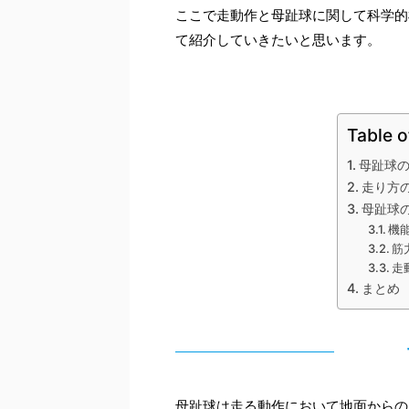
ここで走動作と母趾球に関して科学的
て紹介していきたいと思います。
Table o
母趾球
走り方
母趾球
機
筋
走
まとめ
母趾球は走る動作において地面からの