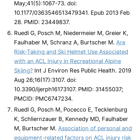
May;41(5):1067-73. doi:
10.1177/0363546513479341. Epub 2013 Feb
28. PMID: 23449837.
Ruedl G, Posch M, Niedermeier M, Greier K,
Faulhaber M, Schranz A, Burtscher M.
Are
Risk-Taking and Ski Helmet Use Associated
with an ACL Injury in Recreational Alpine
Skiing?
Int J Environ Res Public Health. 2019
Aug 26;16(17):3107. doi:
10.3390/ijerph16173107. PMID: 31455037;
PMCID: PMC6747234.
Ruedl G, Posch M, Pocecco E, Tecklenburg
K, Schliernzauer B, Kennedy MD, Faulhaber
M, Burtscher M.
Association of personal and
equipment-related factors on ACL injury risk