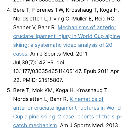
Bere T, Flørenes TW, Krosshaug T, Koga H,
Nordsletten L, Irving C, Muller E, Reid RC,
Senner V, Bahr R.
Mechanisms of anterior
cruciate ligament injury in World Cup alpine
skiing: a systematic video analysis of 20
cases
. Am J Sports Med. 2011
Jul;39(7):1421-9. doi:
10.1177/0363546511405147. Epub 2011 Apr
22. PMID: 21515807.
Bere T, Mok KM, Koga H, Krosshaug T,
Nordsletten L, Bahr R.
Kinematics of
anterior cruciate ligament ruptures in World
Cup alpine skiing: 2 case reports of the slip-
catch mechanism
. Am J Sports Med. 2013