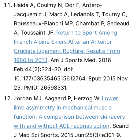
Haida A, Coulmy N, Dor F, Antero-
Jacquemin J, Marc A, Ledanois T, Tourny C,
Rousseaux-Blanchi MP, Chambat P, Sedeaud
A, Toussaint JF.
Return to Sport Among
French Alpine Skiers After an Anterior
Cruciate Ligament Rupture: Results From
1980 to 2013
. Am J Sports Med. 2016
Feb;44(2):324-30. doi:
10.1177/0363546515612764. Epub 2015 Nov
23. PMID: 26598331.
Jordan MJ, Aagaard P, Herzog W.
Lower
limb asymmetry in mechanical muscle
function: A comparison between ski racers
with and without ACL reconstruction
. Scand
J Med Sci Sports. 2015 Jun;25(3):e301-9.