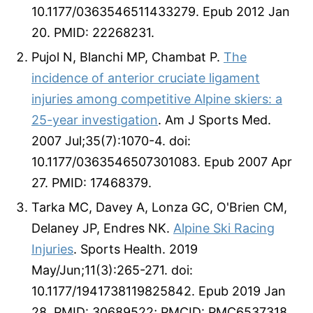
10.1177/0363546511433279. Epub 2012 Jan
20. PMID: 22268231.
Pujol N, Blanchi MP, Chambat P.
The
incidence of anterior cruciate ligament
injuries among competitive Alpine skiers: a
25-year investigation
. Am J Sports Med.
2007 Jul;35(7):1070-4. doi:
10.1177/0363546507301083. Epub 2007 Apr
27. PMID: 17468379.
Tarka MC, Davey A, Lonza GC, O'Brien CM,
Delaney JP, Endres NK.
Alpine Ski Racing
Injuries
. Sports Health. 2019
May/Jun;11(3):265-271. doi:
10.1177/1941738119825842. Epub 2019 Jan
28. PMID: 30689522; PMCID: PMC6537318.