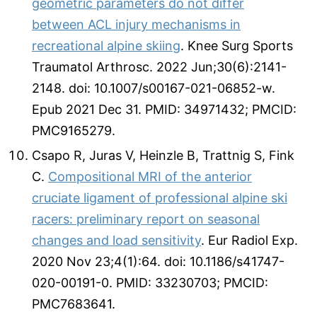
geometric parameters do not differ
between ACL injury mechanisms in
recreational alpine skiing
. Knee Surg Sports
Traumatol Arthrosc. 2022 Jun;30(6):2141-
2148. doi: 10.1007/s00167-021-06852-w.
Epub 2021 Dec 31. PMID: 34971432; PMCID:
PMC9165279.
Csapo R, Juras V, Heinzle B, Trattnig S, Fink
C.
Compositional MRI of the anterior
cruciate ligament of professional alpine ski
racers: preliminary report on seasonal
changes and load sensitivity
. Eur Radiol Exp.
2020 Nov 23;4(1):64. doi: 10.1186/s41747-
020-00191-0. PMID: 33230703; PMCID:
PMC7683641.