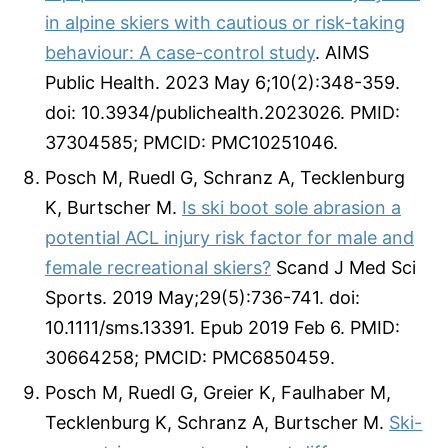
in alpine skiers with cautious or risk-taking
behaviour: A case-control study
. AIMS
Public Health. 2023 May 6;10(2):348-359.
doi: 10.3934/publichealth.2023026. PMID:
37304585; PMCID: PMC10251046.
Posch M, Ruedl G, Schranz A, Tecklenburg
K, Burtscher M.
Is ski boot sole abrasion a
potential ACL injury risk factor for male and
female recreational skiers?
Scand J Med Sci
Sports. 2019 May;29(5):736-741. doi:
10.1111/sms.13391. Epub 2019 Feb 6. PMID:
30664258; PMCID: PMC6850459.
Posch M, Ruedl G, Greier K, Faulhaber M,
Tecklenburg K, Schranz A, Burtscher M.
Ski-