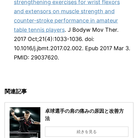
strengthening exercises for wrist flexors
and extensors on muscle strength and
counter-stroke performance in amateur
table tennis players
. J Bodyw Mov Ther.
2017 Oct;21(4):1033-1036. doi:
10.1016/j.jbmt.2017.02.002. Epub 2017 Mar 3.
PMID: 29037620.
関連記事
卓球選手の肩の痛みの原因と改善方
法
続きを見る