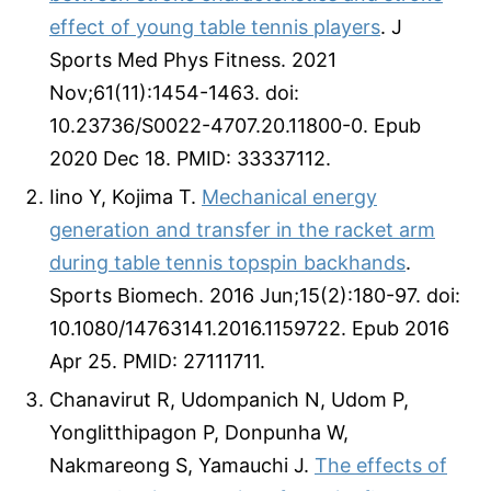
effect of young table tennis players
. J
Sports Med Phys Fitness. 2021
Nov;61(11):1454-1463. doi:
10.23736/S0022-4707.20.11800-0. Epub
2020 Dec 18. PMID: 33337112.
Iino Y, Kojima T.
Mechanical energy
generation and transfer in the racket arm
during table tennis topspin backhands
.
Sports Biomech. 2016 Jun;15(2):180-97. doi:
10.1080/14763141.2016.1159722. Epub 2016
Apr 25. PMID: 27111711.
Chanavirut R, Udompanich N, Udom P,
Yonglitthipagon P, Donpunha W,
Nakmareong S, Yamauchi J.
The effects of